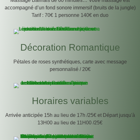
Massage Balinais de 60 minutes… Votre massage est
accompagné d’un fond sonore immersif (bruits de la jungle)
Tarif : 70€ 1 personne 140€ en duo
Décoration Romantique
Pétales de roses synthétiques, carte avec message
personnalisé / 20€
Horaires variables
Arrivée anticipée 15h au lieu de 17h /25€ et Départ jusqu'à
13H00 au lieu de 11H00 /25€