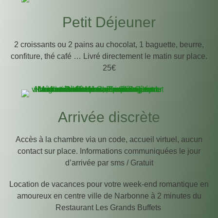
Petit Déjeuner
2 croissants ou 2 pains au chocolat, 1 baguette, beurre,
confiture, thé café … Livré directement le matin sur place.
25€
Arrivée discrète
Accès à la chambre via un code, accueil virtuel, aucun
contact sur place. Informations communiquées le jour
d’arrivée par sms / Gratuit
Location de vacances pour votre week-end romantique en
amoureux en centre ville de Narbonne à 2 minutes du
Restaurant Les Grands Buffets